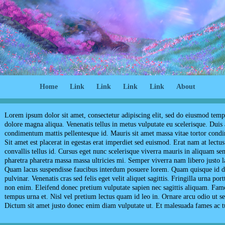
Home
Link
Link
Link
Link
About
Lorem ipsum dolor sit amet, consectetur adipiscing elit, sed do eiusmod tempo
dolore magna aliqua. Venenatis tellus in metus vulputate eu scelerisque. Duis a
condimentum mattis pellentesque id. Mauris sit amet massa vitae tortor condi
Sit amet est placerat in egestas erat imperdiet sed euismod. Erat nam at lectus
convallis tellus id. Cursus eget nunc scelerisque viverra mauris in aliquam sem
pharetra pharetra massa massa ultricies mi. Semper viverra nam libero justo la
Quam lacus suspendisse faucibus interdum posuere lorem. Quam quisque id
pulvinar. Venenatis cras sed felis eget velit aliquet sagittis. Fringilla urna por
non enim. Eleifend donec pretium vulputate sapien nec sagittis aliquam. Fame
tempus urna et. Nisl vel pretium lectus quam id leo in. Ornare arcu odio ut s
Dictum sit amet justo donec enim diam vulputate ut. Et malesuada fames ac t