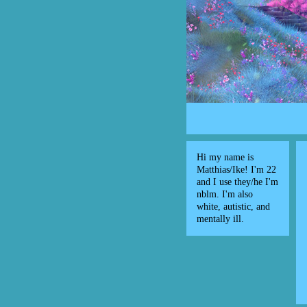
Hi my name is
Matthias/Ike! I'm 22
and I use they/he I'm
nblm. I'm also
white, autistic, and
mentally ill.