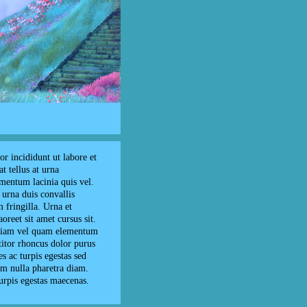
r incididunt ut labore et
t tellus at urna
mentum lacinia quis vel.
 urna duis convallis
 fringilla. Urna et
oreet sit amet cursus sit.
 diam vel quam elementum
ttitor rhoncus dolor purus
s ac turpis egestas sed
em nulla pharetra diam.
urpis egestas maecenas.